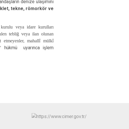
andaşların denize ulaşımını
Kepez
klet, tekne, römorkör ve
Konyaaltı
Muratpaşa
 kurulu veya idare kurulları
ulen tebliğ veya ilan olunan
t etmeyenler, mahallî mülkî
"
hükmü uyarınca işlem