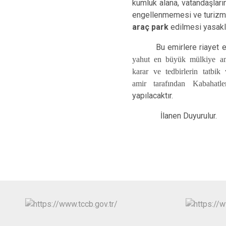
kumluk alana, vatandaşları
engellenmemesi ve turizm 
araç park
edilmesi yasakla
Bu emirlere riayet etm
yahut en büyük mülkiye amir
karar ve tedbirlerin tatbi
amir tarafından Kabahat
yapılacaktır.
İlanen Duyurulur.