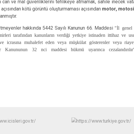
n can ve mal güvenliklerini tehlikeye atmamak, sahile inecek vat
İbradı
açısından kötü görüntü oluşturmaması açısından
motor, motosi
Demre
nmıştır.
Kaş
eyenler hakkında 5442 Sayılı Kanunun 66. Maddesi
"İl genel
leri tarafından kanunların verdiği yetkiye istinaden ittihaz ve us
Kemer
k ve icrasına muhalefet eden veya müşkülat gösterenler veya riaye
ler Kanununun 32 nci maddesi hükmü uyarınca cezalandırılır