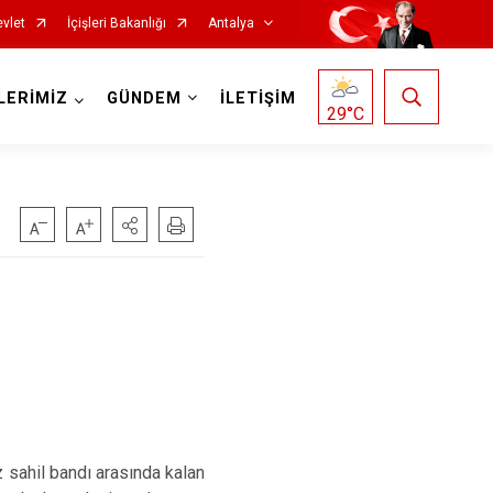
vlet
İçişleri Bakanlığı
Antalya
LERİMİZ
GÜNDEM
İLETİŞİM
29
°C
Korkuteli
Kumluca
Manavgat
Serik
Aksu
ahil bandı arasında kalan
Döşemealtı