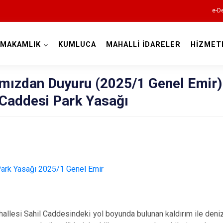
e-De
YMAKAMLIK
KUMLUCA
MAHALLİ İDARELER
HİZMET
Antalya
ızdan Duyuru (2025/1 Genel Emir)
 Caddesi Park Yasağı
Akseki
Alanya
Elmalı
Finike
Gazipaşa
i Sahil Caddesindeki yol boyunda bulunan kaldırım ile deniz s
Gündoğmuş