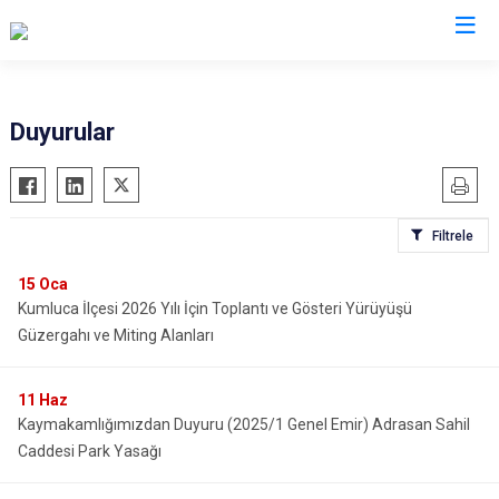
Antalya
Duyurular
Akseki
Korkuteli
Alanya
Kumluca
Filtrele
Elmalı
Manavgat
Finike
Serik
15
Oca
Kumluca İlçesi 2026 Yılı İçin Toplantı ve Gösteri Yürüyüşü
Gazipaşa
Aksu
Güzergahı ve Miting Alanları
Gündoğmuş
Döşemealtı
İbradı
Kepez
11
Haz
Demre
Konyaaltı
Kaymakamlığımızdan Duyuru (2025/1 Genel Emir) Adrasan Sahil
Kaş
Muratpaşa
Caddesi Park Yasağı
Kemer