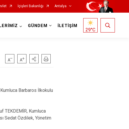
vlet
İçişleri Bakanlığı
Antalya
LERİMİZ
GÜNDEM
İLETİŞİM
29
°C
Korkuteli
Kumluca
e Kumluca Barbaros İlkokulu
Manavgat
Serik
usuf TEKDEMİR, Kumluca
Aksu
sı Sedat Özdilek, Yönetim
Döşemealtı