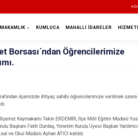
e-De
YMAKAMLIK
KUMLUCA
MAHALLİ İDARELER
HİZMET
Antalya
et Borsası´ndan Öğrencilerimize
ımı.
Akseki
Alanya
rafından ilçemizde ihtiyaç sahibi öğrencilerimize verilmek üzer
Elmalı
dı.
Finike
 İlçemiz Kaymakamı Tekin ERDEMİR, İlçe Milli Eğitim Müdürü Y
Gazipaşa
rulu Başkanı Fatih Durdaş, Yönetim Kurulu Üyesi Başkan Yardımcı
Gündoğmuş
sal ve Okul Müdürü Ayhan ATICI katıldı.