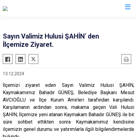
Antalya
Sayın Valimiz Hulusi ŞAHİN’ den
İlçemize Ziyaret.
Akseki
Korkuteli
Alanya
Kumluca
Elmalı
Manavgat
13.12.2024
Finike
Serik
İlçemizi ziyaret eden Sayın Valimiz Hulusi ŞAHİN,
Gazipaşa
Aksu
Kaymakamımız Bahadır GÜNEŞ, Belediye Başkanı Mesut
Gündoğmuş
Döşemealtı
AVCIOĞLU ve İlçe Kurum Amirleri tarafından karşılandı.
İbradı
Kepez
Karşılamanın ardından sonra, makama geçen Vali Hulusi
Demre
ŞAHİN, İlçemize yeni atanan Kaymakam Bahadır GÜNEŞ ile bir
Konyaaltı
süre sohbet ettikten sonra Kaymakamımız kendisine
Kaş
Muratpaşa
ilçemizin genel durumu ve yatırımlarla ilgili bilgilendirmelerde
Kemer
bulundu.